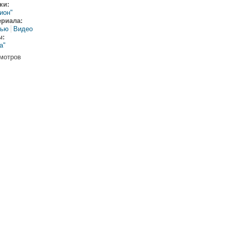
ки:
гион"
ериала:
вью
Видео
ы:
а"
мотров