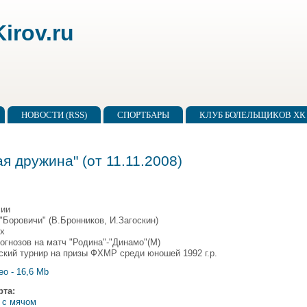
irov.ru
НОВОСТИ (RSS)
СПОРТБАРЫ
КЛУБ БОЛЕЛЬЩИКОВ ХК 
я дружина" (от 11.11.2008)
сии
- "Боровичи" (В.Бронников, И.Загоскин)
их
рогнозов на матч "Родина"-"Динамо"(М)
ский турнир на призы ФХМР среди юношей 1992 г.р.
ео - 16,6 Mb
рта:
 с мячом