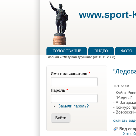
Перейти к основному содержанию
Skip to search
www.sport-K
Главное меню
ГОЛОСОВАНИЕ
ВИДЕО
ФОТО
Вы здесь
Главная
»
"Ледовая дружина" (от 11.11.2008)
"Ледова
Имя пользователя
*
11/11/2008
Пароль
*
- Кубок Рос
- "Родина" 
- А.Загарск
Забыли пароль?
- Конкурс п
- Всероссий
скачать вид
Вид спо
Хоккей