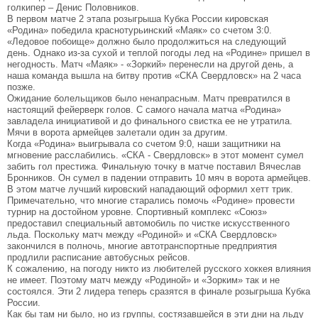
голкипер – Денис Половников.
В первом матче 2 этапа розыгрыша Кубка России кировская
«Родина» победила краснотурьинский «Маяк» со счетом 3:0.
«Ледовое побоище» должно было продолжиться на следующий
день. Однако из-за сухой и теплой погоды лед на «Родине» пришел в
негодность. Матч «Маяк» - «Зоркий» перенесли на другой день, а
наша команда вышла на битву против «СКА Свердловск» на 2 часа
позже.
Ожидание болельщиков было ненапрасным. Матч превратился в
настоящий фейерверк голов. С самого начала матча «Родина»
завладела инициативой и до финального свистка ее не утратила.
Мячи в ворота армейцев залетали один за другим.
Когда «Родина» выигрывала со счетом 9:0, наши защитники на
мгновение расслабились. «СКА - Свердловск» в этот момент сумел
забить гол престижа. Финальную точку в матче поставил Вячеслав
Бронников. Он сумел в падении отправить 10 мяч в ворота армейцев.
В этом матче лучший кировский нападающий оформил хетт трик.
Примечательно, что многие старались помочь «Родине» провести
турнир на достойном уровне. Спортивный комплекс «Союз»
предоставил специальный автомобиль по чистке искусственного
льда. Поскольку матч между «Родиной» и «СКА Свердловск»
закончился в полночь, многие автотранспортные предприятия
продлили расписание автобусных рейсов.
К сожалению, на погоду никто из любителей русского хоккея влияния
не имеет. Поэтому матч между «Родиной» и «Зорким» так и не
состоялся. Эти 2 лидера теперь сразятся в финале розыгрыша Кубка
России.
Как бы там ни было, но из группы, состязавшейся в эти дни на льду