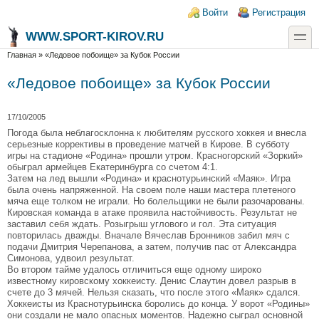
Перейти к основному содержанию
Skip to search
Login links
Войти
Регистрация
toggle
WWW.SPORT-KIROV.RU
Вы здесь
Главная
»
«Ледовое побоище» за Кубок России
«Ледовое побоище» за Кубок России
17/10/2005
Погода была неблагосклонна к любителям русского хоккея и внесла
серьезные коррективы в проведение матчей в Кирове. В субботу
игры на стадионе «Родина» прошли утром. Красногорский «Зоркий»
обыграл армейцев Екатеринбурга со счетом 4:1.
Затем на лед вышли «Родина» и краснотурьинский «Маяк». Игра
была очень напряженной. На своем поле наши мастера плетеного
мяча еще толком не играли. Но болельщики не были разочарованы.
Кировская команда в атаке проявила настойчивость. Результат не
заставил себя ждать. Розыгрыш углового и гол. Эта ситуация
повторилась дважды. Вначале Вячеслав Бронников забил мяч с
подачи Дмитрия Черепанова, а затем, получив пас от Александра
Симонова, удвоил результат.
Во втором тайме удалось отличиться еще одному широко
известному кировскому хоккеисту. Денис Слаутин довел разрыв в
счете до 3 мячей. Нельзя сказать, что после этого «Маяк» сдался.
Хоккеисты из Краснотурьинска боролись до конца. У ворот «Родины»
они создали не мало опасных моментов. Надежно сыграл основной