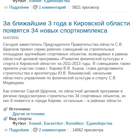
Футбол
Хоккей
Единоборства
Подробнее
о В 2011 г. в область на строительство спортобъектов
1 комментарий
5821 просмотр
поступит 62 млн. рублей из федерального бюджета
За ближайшие 3 года в Кировской области
появятся 34 новых спорткомплекса
01/07/2011
Сегодня заместитель Председателя Правительства области С.В.
Щерчков провел серию рабочих совещаний на строительных
площадках крупнейших спортивных объектов, возводимых в рамках
областной целевой программы «Развитие физической культуры и
спорта в Кировской области» на 2011-2013 годы. В совещаниях также
приняли участие глава г. Кирова В.В. Быков, глава департамента
строительства и архитектуры Ю.В. Вишневский, начальник
областного управления по физической культуре и спорту С.В.
Медведева.
Как отметил Сергей Щерчков, по областной целевой программе в
регионе предусмотрено строительство 34 спортивных объектов, из
них 8 появятся в городе Кирове, остальные – в районах области.
Источники:
Другие источники
Вид спорта:
Футбол
Хоккей
Баскетбол
Волейбол
Единоборства
Подробнее
о За ближайшие 3 года в Кировской области появятся 34
2 комментария
14062 просмотра