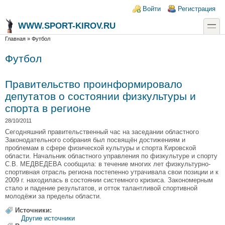
Перейти к основному содержанию
Skip to search
Login links
Войти
Регистрация
toggle
WWW.SPORT-KIROV.RU
Вы здесь
Главная
»
Футбол
Футбол
Правительство проинформировало
депутатов о состоянии физкультуры и
спорта в регионе
28/10/2011
Сегодняшний правительственный час на заседании областного
Законодательного собрания был посвящён достижениям и
проблемам в сфере физической культуры и спорта Кировской
области. Начальник областного управления по физкультуре и спорту
С.В. МЕДВЕДЕВА сообщила: в течение многих лет физкультурно-
спортивная отрасль региона постепенно утрачивала свои позиции и к
2009 г. находилась в состоянии системного кризиса. Закономерным
стало и падение результатов, и отток талантливой спортивной
молодёжи за пределы области.
Источники:
Другие источники