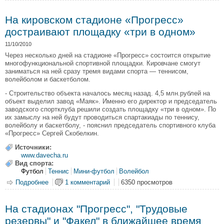
новых спорткомплекса
На кировском стадионе «Прогресс»
достраивают площадку «три в одном»
11/10/2010
Через несколько дней на стадионе «Прогресс» состоится открытие
многофункциональной спортивной площадки. Кировчане смогут
заниматься на ней сразу тремя видами спорта — теннисом,
волейболом и баскетболом.
- Строительство объекта началось месяц назад. 4,5 млн.рублей на
объект выделил завод «Маяк». Именно его директор и председатель
заводского спортклуба решили создать площадку «три в одном». По
их замыслу на ней будут проводиться спартакиады по теннису,
волейболу и баскетболу, - пояснил председатель спортивного клуба
«Прогресс» Сергей Скобелкин.
Источники:
www.davecha.ru
Вид спорта:
Футбол
Теннис
Мини-футбол
Волейбол
Подробнее
о На кировском стадионе «Прогресс» достраивают
1 комментарий
6350 просмотров
площадку «три в одном»
На стадионах "Прогресс", "Трудовые
резервы" и "Факел" в ближайшее время