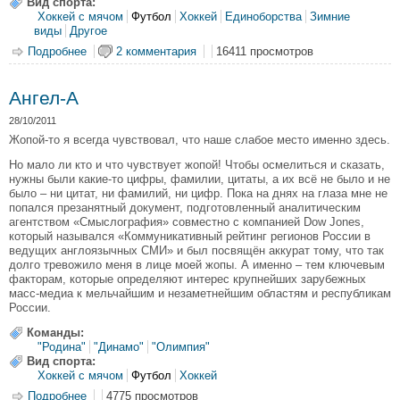
Вид спорта:
Хоккей с мячом
Футбол
Хоккей
Единоборства
Зимние
виды
Другое
Подробнее
о Правительство проинформировало депутатов о
2 комментария
16411 просмотров
состоянии физкультуры и спорта в регионе
Ангел-А
28/10/2011
Жопой-то я всегда чувствовал, что наше слабое место именно здесь.
Но мало ли кто и что чувствует жопой! Чтобы осмелиться и сказать,
нужны были какие-то цифры, фамилии, цитаты, а их всё не было и не
было – ни цитат, ни фамилий, ни цифр. Пока на днях на глаза мне не
попался презанятный документ, подготовленный аналитическим
агентством «Смыслография» совместно с компанией Dow Jones,
который назывался «Коммуникативный рейтинг регионов России в
ведущих англоязычных СМИ» и был посвящён аккурат тому, что так
долго тревожило меня в ли­це моей жопы. А именно – тем ключевым
факторам, которые определяют интерес крупнейших зарубежных
масс-медиа к мельчайшим и незаметнейшим областям и республикам
России.
Команды:
"Родина"
"Динамо"
"Олимпия"
Вид спорта:
Хоккей с мячом
Футбол
Хоккей
Подробнее
о Ангел-А
4775 просмотров