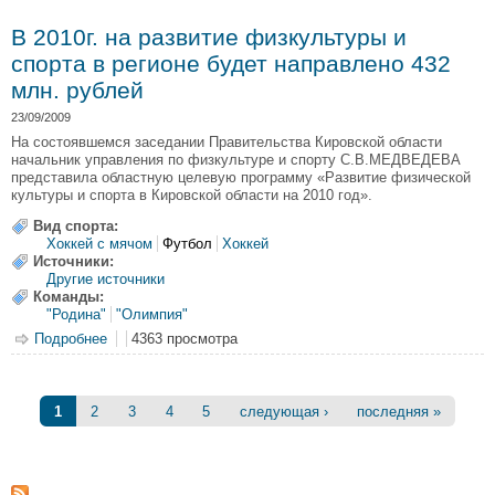
В 2010г. на развитие физкультуры и
спорта в регионе будет направлено 432
млн. рублей
23/09/2009
На состоявшемся заседании Правительства Кировской области
начальник управления по физкультуре и спорту С.В.МЕДВЕДЕВА
представила областную целевую программу «Развитие физической
культуры и спорта в Кировской области на 2010 год».
Вид спорта:
Хоккей с мячом
Футбол
Хоккей
Источники:
Другие источники
Команды:
"Родина"
"Олимпия"
Подробнее
о В 2010г. на развитие физкультуры и спорта в регионе
4363 просмотра
будет направлено 432 млн. рублей
Страницы
1
2
3
4
5
следующая ›
последняя »