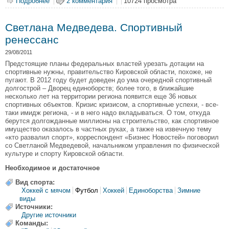
Подробнее
о В диораме открылась выставка «Быстрее, выше,
2 комментария
10724 просмотра
сильнее!»
Светлана Медведева. Спортивный
ренессанс
29/08/2011
Предстоящие планы федеральных властей урезать дотации на
спортивные нужны, правительство Кировской области, похоже, не
пугают. В 2012 году будет доведен до ума очередной спортивный
долгострой – Дворец единоборств; более того, в ближайшие
несколько лет на территории региона появится еще 36 новых
спортивных объектов. Кризис кризисом, а спортивные успехи, - все-
таки имидж региона, - и в него надо вкладываться. О том, откуда
берутся долгожданные миллионы на строительство, как спортивное
имущество оказалось в частных руках, а также на извечную тему
«кто развалил спорт», корреспондент «Бизнес Новостей» поговорил
со Светланой Медведевой, начальником управления по физической
культуре и спорту Кировской области.
Необходимое и достаточное
Вид спорта:
Хоккей с мячом
Футбол
Хоккей
Единоборства
Зимние
виды
Источники:
Другие источники
Команды: