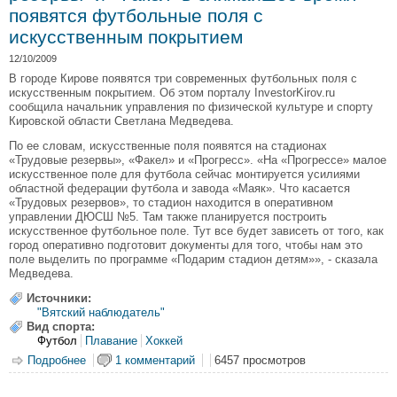
появятся футбольные поля с
искусственным покрытием
12/10/2009
В городе Кирове появятся три современных футбольных поля с
искусственным покрытием. Об этом порталу InvestorKirov.ru
сообщила начальник управления по физической культуре и спорту
Кировской области Светлана Медведева.
По ее словам, искусственные поля появятся на стадионах
«Трудовые резервы», «Факел» и «Прогресс». «На «Прогрессе» малое
искусственное поле для футбола сейчас монтируется усилиями
областной федерации футбола и завода «Маяк». Что касается
«Трудовых резервов», то стадион находится в оперативном
управлении ДЮСШ №5. Там также планируется построить
искусственное футбольное поле. Тут все будет зависеть от того, как
город оперативно подготовит документы для того, чтобы нам это
поле выделить по программе «Подарим стадион детям»», - сказала
Медведева.
Источники:
"Вятский наблюдатель"
Вид спорта:
Футбол
Плавание
Хоккей
Подробнее
о На стадионах "Прогресс", "Трудовые резервы" и
1 комментарий
6457 просмотров
"Факел" в ближайшее время появятся футбольные поля
с искусственным покрытием