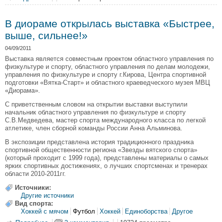
В диораме открылась выставка «Быстрее,
выше, сильнее!»
04/09/2011
Выставка является совместным проектом областного управления по
физкультуре и спорту, областного управления по делам молодежи,
управления по физкультуре и спорту г.Кирова, Центра спортивной
подготовки «Вятка-Старт» и областного краеведческого музея МВЦ
«Диорама».
С приветственным словом на открытии выставки выступили
начальник областного управления по физкультуре и спорту
С.В.Медведева, мастер спорта международного класса по легкой
атлетике, член сборной команды России Анна Альминова.
В экспозиции представлена история традиционного праздника
спортивной общественности региона «Звезды вятского спорта»
(который проходит с 1999 года), представлены материалы о самых
ярких спортивных достижениях, о лучших спортсменах и тренерах
области 2010-2011гг.
Источники:
Другие источники
Вид спорта:
Хоккей с мячом
Футбол
Хоккей
Единоборства
Другое