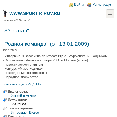
Перейти к основному содержанию
Skip to search
Login links
Войти
Регистрация
toggle
WWW.SPORT-KIROV.RU
Вы здесь
Главная
»
"33 канал"
"33 канал"
"Родная команда" (от 13.01.2009)
13/01/2009
- Интервью И.Загоскина по итогам игр с "Мурманом" и "Водником"
- Вспоминаем Чемпионат мира 2008 в Москве (архив)
- новости хоккея с мячом
- конкурс «Мисс Родина»
- рекорд юных хоккеистов :)
- народное творчество
скачать видео - 46,1 Mb
Вид спорта:
Хоккей с мячом
Источники:
"33 канал"
Тип материала:
Интервью
Видео
Команды: