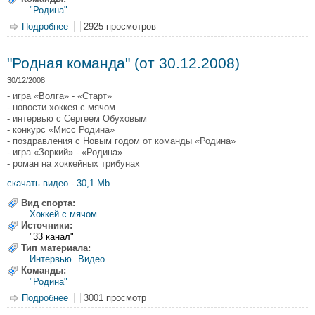
"Родина"
Подробнее
о "Родная команда" (от 13.01.2009)
2925 просмотров
"Родная команда" (от 30.12.2008)
30/12/2008
- игра «Волга» - «Старт»
- новости хоккея с мячом
- интервью с Сергеем Обуховым
- конкурс «Мисс Родина»
- поздравления с Новым годом от команды «Родина»
- игра «Зоркий» - «Родина»
- роман на хоккейных трибунах
скачать видео - 30,1 Mb
Вид спорта:
Хоккей с мячом
Источники:
"33 канал"
Тип материала:
Интервью
Видео
Команды:
"Родина"
Подробнее
о "Родная команда" (от 30.12.2008)
3001 просмотр