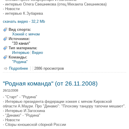
- интервью Олега Свешникова (отец Михаила Свешникова)
- Новости
- интервью К.Зубарева
скачать видео - 32,2 Mb
Вид спорта:
Хоккей с мячом
Источники:
"33 канал"
Тип материала:
Интервью
Видео
Команды:
"Родина"
Подробнее
о "Родная команда" (от 9.12.2008)
2886 просмотров
"Родная команда" (от 26.11.2008)
26/11/2008
- "Старт" - "Родина"
- Интервью президента федерации хоккея с мячом Кировской
области А.Маури. Про "Динамо": "Плохому танцору тапочки мешают".
- Интервью И.Загоскина
- "Динамо" - "Родина"
- Новости
- Сборы юношеской сборной России