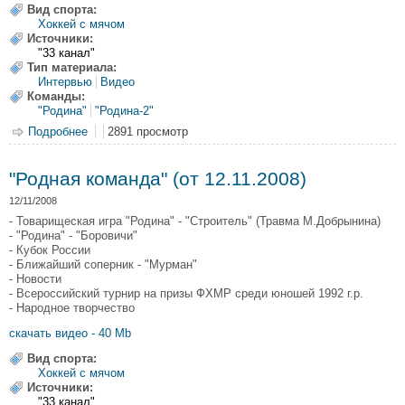
Вид спорта:
Хоккей с мячом
Источники:
"33 канал"
Тип материала:
Интервью
Видео
Команды:
"Родина"
"Родина-2"
Подробнее
о "Родная команда" (от 19.11.2008)
2891 просмотр
"Родная команда" (от 12.11.2008)
12/11/2008
- Товарищеская игра "Родина" - "Строитель" (Травма М.Добрынина)
- "Родина" - "Боровичи"
- Кубок России
- Ближайший соперник - "Мурман"
- Новости
- Всероссийский турнир на призы ФХМР среди юношей 1992 г.р.
- Народное творчество
скачать видео - 40 Mb
Вид спорта:
Хоккей с мячом
Источники:
"33 канал"