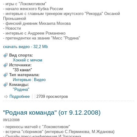
- игры с "Локомотивом"
- начало женского Кубка России
- интервью с главным тренером иркутского "Рекорда" Оксаной
Проньшиной
- финский дневник Михаила Мохова
- Новости
- интервью с Андреем Романенко
- претендентки на звание "Мисс "Родина"
скачать видео - 32,2 Mb
Вид спорта:
Хоккей с мячом
Источники:
"33 канал"
Тип материала:
Интервью
Видео
Команды:
"Родина"
Подробнее
о "Родная команда" (от 16.12.2008)
2709 просмотров
"Родная команда" (от 9.12.2008)
09/12/2008
- переносы матчей с "Локомотивом"
- встреча "сборников" (интервью С.Перминова, М.Жданова)
- Онлайн пресс-конференция И.Загоскина