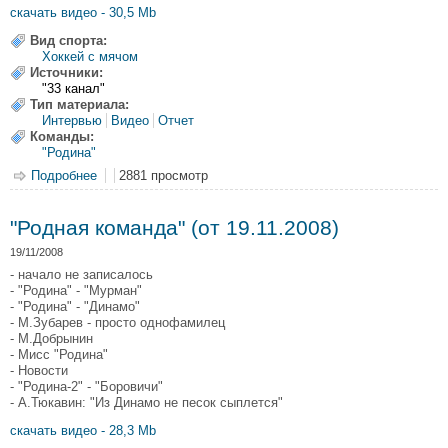
скачать видео - 30,5 Mb
Вид спорта:
Хоккей с мячом
Источники:
"33 канал"
Тип материала:
Интервью
Видео
Отчет
Команды:
"Родина"
Подробнее
о "Родная команда" (от 26.11.2008)
2881 просмотр
"Родная команда" (от 19.11.2008)
19/11/2008
- начало не записалось
- "Родина" - "Мурман"
- "Родина" - "Динамо"
- М.Зубарев - просто однофамилец
- М.Добрынин
- Мисс "Родина"
- Новости
- "Родина-2" - "Боровичи"
- А.Тюкавин: "Из Динамо не песок сыплется"
скачать видео - 28,3 Mb