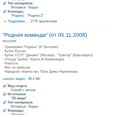
Тип материала:
Интервью
Видео
Команды:
"Родина"
"Родина-2"
Подробнее
о "Родная команда" (от 12.11.2008)
2776 просмотров
"Родная команда" (от 05.11.2008)
05/11/2008
- Тренировки "Родины" (И.Загоскин)
- Кубок России
- Кубок СССР "Динамо" (Москва) - "Трактор" (Красноярск)
- Откуда "рыбка" пошла (А.Казаковцев)
- Новости
- Мат на трибунах
- Народное творчество. Папа Димы Черепанова
скачать видео - 38,2 Mb
Вид спорта:
Хоккей с мячом
Источники:
"33 канал"
Тип материала:
Интервью
Видео
Команды:
"Родина"