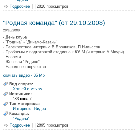
Подробнее
о "Родная команда" (от 05.11.2008)
2810 просмотров
"Родная команда" (от 29.10.2008)
29/10/2008
- День клуба
- "Родина" - "Динамо-Казань"
- Перекрестное интервью В.Бронников, П.Нильссон
- Проблемы с подготовкой стадиона к ЮЧМ (интервью А.Маури)
- Новости
- Женская "Родина"
- Народное творчество
скачать видео - 35 Mb
Вид спорта:
Хоккей с мячом
Источники:
"33 канал"
Тип материала:
Интервью
Видео
Команды:
"Родина"
Подробнее
о "Родная команда" (от 29.10.2008)
2895 просмотров