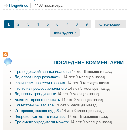
Подробнее
о "Спорт за неделю" (от 01.11.2009г.)
4493 просмотра
Страницы
…
1
2
3
4
5
6
7
8
9
следующая ›
последняя »
ПОСЛЕДНИЕ КОММЕНТАРИИ
Про педовский зал написано на
14 лет 9 месяцев назад
Да, спорт надо развивать.
14 лет 9 месяцев назад
фокин сам про себя говорил:
14 лет 9 месяцев назад
что-то из профессионального
14 лет 9 месяцев назад
Да, планы грандиозные
14 лет 9 месяцев назад
Было интересно почитать
14 лет 9 месяцев назад
Побыстрей бы это все
14 лет 9 месяцев назад
Интересно, какова судьба
14 лет 9 месяцев назад
Здорово. Как долго выставка
14 лет 9 месяцев назад
Про смену учредителя можете
14 лет 9 месяцев назад