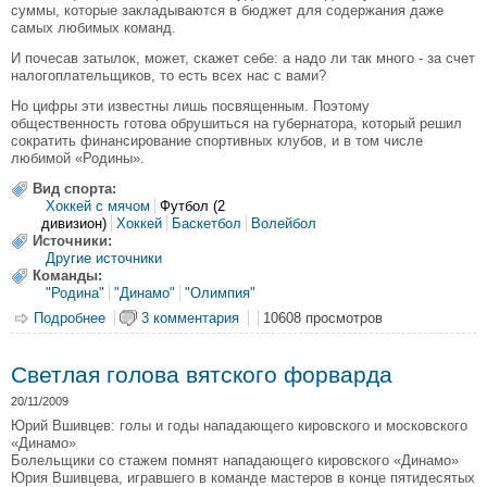
суммы, которые закладываются в бюджет для содержания даже
самых любимых команд.
И почесав затылок, может, скажет себе: а надо ли так много - за счет
налогоплательщиков, то есть всех нас с вами?
Но цифры эти известны лишь посвященным. Поэтому
общественность готова обрушиться на губернатора, который решил
сократить финансирование спортивных клубов, и в том числе
любимой «Родины».
Вид спорта:
Хоккей с мячом
Футбол (2
дивизион)
Хоккей
Баскетбол
Волейбол
Источники:
Другие источники
Команды:
"Родина"
"Динамо"
"Олимпия"
Подробнее
о Никита Белых о спортивных клубах: "Жахнуть один
3 комментария
10608 просмотров
раз, что бы все перевернулось…"
Светлая голова вятского форварда
20/11/2009
Юрий Вшивцев: голы и годы нападающего кировского и московского
«Динамо»
Болельщики со стажем помнят нападающего кировского «Динамо»
Юрия Вшивцева, игравшего в команде мастеров в конце пятидесятых