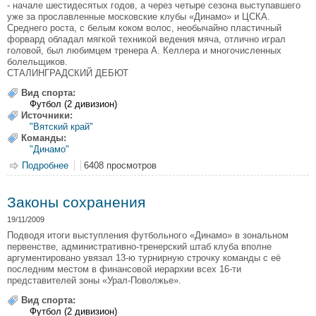
- начале шестидесятых годов, а через четыре сезона выступавшего
уже за прославленные московские клубы «Динамо» и ЦСКА.
Среднего роста, с белым коком волос, необычайно пластичный
форвард обладал мягкой техникой ведения мяча, отлично играл
головой, был любимцем тренера А. Келлера и многочисленных
болельщиков.
СТАЛИНГРАДСКИЙ ДЕБЮТ
Вид спорта:
Футбол (2 дивизион)
Источники:
"Вятский край"
Команды:
"Динамо"
Подробнее
о Светлая голова вятского форварда
6408 просмотров
Законы сохранения
19/11/2009
Подводя итоги выступления футбольного «Динамо» в зональном
первенстве, административно-тренерский штаб клуба вполне
аргументировано увязал 13-ю турнирную строчку команды с её
последним местом в финансовой иерархии всех 16-ти
представителей зоны «Урал-Поволжье».
Вид спорта:
Футбол (2 дивизион)