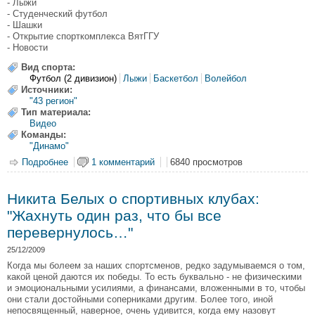
- Лыжи
- Студенческий футбол
- Шашки
- Открытие спорткомплекса ВятГГУ
- Новости
Вид спорта:
Футбол (2 дивизион)
Лыжи
Баскетбол
Волейбол
Источники:
"43 регион"
Тип материала:
Видео
Команды:
"Динамо"
Подробнее
о "Спорт за неделю" (от 31.01.2010 г.)
1 комментарий
6840 просмотров
Никита Белых о спортивных клубах:
"Жахнуть один раз, что бы все
перевернулось…"
25/12/2009
Когда мы болеем за наших спортсменов, редко задумываемся о том,
какой ценой даются их победы. То есть буквально - не физическими
и эмоциональными усилиями, а финансами, вложенными в то, чтобы
они стали достойными соперниками другим. Более того, иной
непосвященный, наверное, очень удивится, когда ему назовут