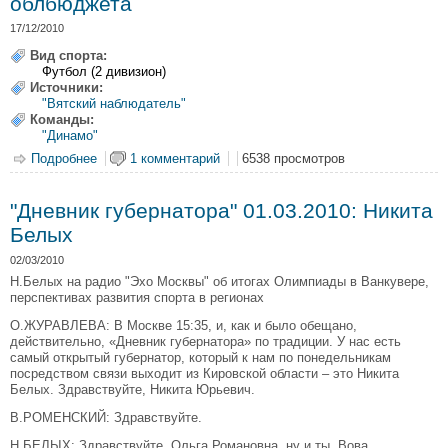
облбюджета
17/12/2010
Вид спорта:
Футбол (2 дивизион)
Источники:
"Вятский наблюдатель"
Команды:
"Динамо"
Подробнее
о Президент футбольного "Динамо" С.Лузянин выразил
1 комментарий
6538 просмотров
сожаление по поводу прекращения финансирования
профессионального спорта из облбюджета
"Дневник губернатора" 01.03.2010: Никита
Белых
02/03/2010
Н.Белых на радио "Эхо Москвы" об итогах Олимпиады в Ванкувере,
перспективах развития спорта в регионах
О.ЖУРАВЛЕВА: В Москве 15:35, и, как и было обещано,
действительно, «Дневник губернатора» по традиции. У нас есть
самый открытый губернатор, который к нам по понедельникам
посредством связи выходит из Кировской области – это Никита
Белых. Здравствуйте, Никита Юрьевич.
В.РОМЕНСКИЙ: Здравствуйте.
Н.БЕЛЫХ: Здравствуйте, Ольга Романовна, ну и ты, Вова,