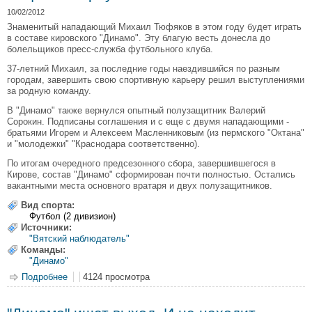
10/02/2012
Знаменитый нападающий Михаил Тюфяков в этом году будет играть
в составе кировского "Динамо". Эту благую весть донесла до
болельщиков пресс-служба футбольного клуба.
37-летний Михаил, за последние годы наездившийся по разным
городам, завершить свою спортивную карьеру решил выступлениями
за родную команду.
В "Динамо" также вернулся опытный полузащитник Валерий
Сорокин. Подписаны соглашения и с еще с двумя нападающими -
братьями Игорем и Алексеем Масленниковым (из пермского "Октана"
и "молодежки" "Краснодара соответственно).
По итогам очередного предсезонного сбора, завершившегося в
Кирове, состав "Динамо" сформирован почти полностью. Остались
вакантными места основного вратаря и двух полузащитников.
Вид спорта:
Футбол (2 дивизион)
Источники:
"Вятский наблюдатель"
Команды:
"Динамо"
Подробнее
о Тюфяков вернулся
4124 просмотра