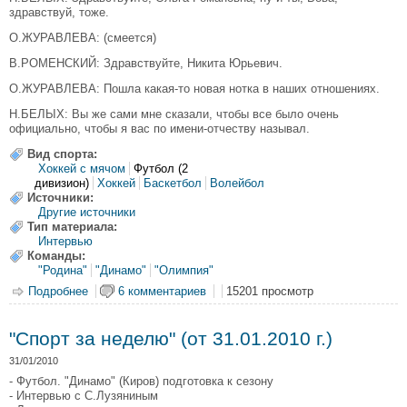
здравствуй, тоже.
О.ЖУРАВЛЕВА: (смеется)
В.РОМЕНСКИЙ: Здравствуйте, Никита Юрьевич.
О.ЖУРАВЛЕВА: Пошла какая-то новая нотка в наших отношениях.
Н.БЕЛЫХ: Вы же сами мне сказали, чтобы все было очень
официально, чтобы я вас по имени-отчеству называл.
Вид спорта:
Хоккей с мячом
Футбол (2
дивизион)
Хоккей
Баскетбол
Волейбол
Источники:
Другие источники
Тип материала:
Интервью
Команды:
"Родина"
"Динамо"
"Олимпия"
Подробнее
о "Дневник губернатора" 01.03.2010: Никита Белых
6 комментариев
15201 просмотр
"Спорт за неделю" (от 31.01.2010 г.)
31/01/2010
- Футбол. "Динамо" (Киров) подготовка к сезону
- Интервью с С.Лузяниным