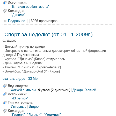
Источники:
"Вятская особая газета"
Команды:
"Динамо"
Подробнее
о Законы сохранения
3926 просмотров
"Спорт за неделю" (от 01.11.2009г.)
01/11/2009
- Детский турнир по дзюдо
- Интервью с исполнительным директором областной федерации
дзюдо И.Глубоковским
- Футбол. "Динамо" (Киров) отмучалось
- День клуба ХК "Родина"
- Хоккей. "Олимпия" (Кирово-Чепецк)
- Волейбол. "Динамо-ВятГУ" (Киров)
скачать видео - 33 Mb
Вид спорта:
Хоккей с мячом
Футбол (2 дивизион)
Дзюдо
Хоккей
Источники:
"43 регион"
Тип материала:
Интервью
Видео
Команды:
"Родина"
"Динамо"
"Олимпия"