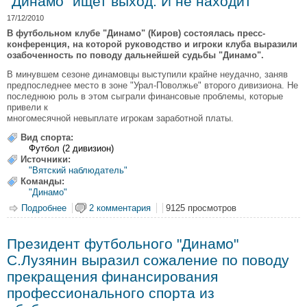
"Динамо" ищет выход. И не находит
17/12/2010
В футбольном клубе "Динамо" (Киров) состоялась пресс-
конференция, на которой руководство и игроки клуба выразили
озабоченность по поводу дальнейшей судьбы "Динамо".
В минувшем сезоне динамовцы выступили крайне неудачно, заняв
предпоследнее место в зоне "Урал-Поволжье" второго дивизиона. Не
последнюю роль в этом сыграли финансовые проблемы, которые
привели к
многомесячной невыплате игрокам заработной платы.
Вид спорта:
Футбол (2 дивизион)
Источники:
"Вятский наблюдатель"
Команды:
"Динамо"
Подробнее
о "Динамо" ищет выход. И не находит
2 комментария
9125 просмотров
Президент футбольного "Динамо"
С.Лузянин выразил сожаление по поводу
прекращения финансирования
профессионального спорта из