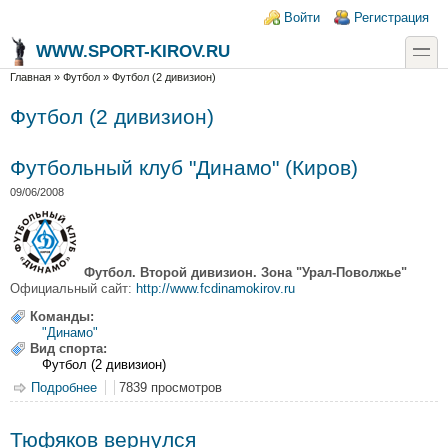
Перейти к основному содержанию
Skip to search
Login links
Войти
Регистрация
toggle
WWW.SPORT-KIROV.RU
Вы здесь
Главная
»
Футбол
»
Футбол (2 дивизион)
Футбол (2 дивизион)
Футбольный клуб "Динамо" (Киров)
09/06/2008
Футбол. Второй дивизион. Зона "Урал-Поволжье"
Официальный сайт:
http://www.fcdinamokirov.ru
Команды:
"Динамо"
Вид спорта:
Футбол (2 дивизион)
Подробнее
о Футбольный клуб "Динамо" (Киров)
7839 просмотров
Тюфяков вернулся